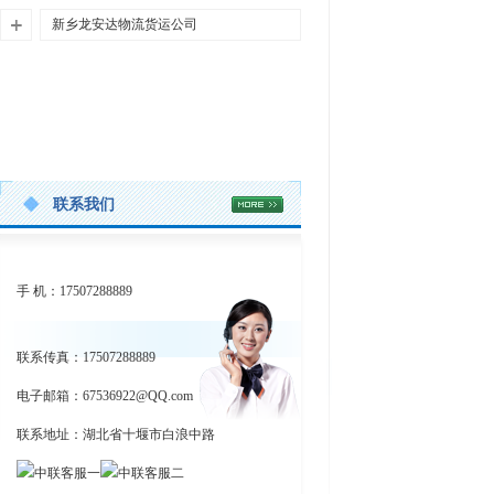
肇庆市龙安达物流 专业广东省龙安达挖
新乡龙安达物流货运公司
机设备大件运输 · 值得信赖
汕尾市陆丰·陆河·海丰·城区龙安达物流
河南省新乡市龙安达物流 - 专业挖机设备
详情>>
龙安达物流专注于挖机设备托运、大件
｜挖机设备大件运输｜工地直阅首页版
大件运输与特种物流服务提供商专注于
运输、特种物流等服务，为您提供安
（高收录+高转化） 官方网址：http://ww
详情>>
新乡挖机设备托运、工程机械设备运输
全、高效、可靠的物流解决方案
w.syad56.com/article/21355.html工地专属
及各类大件物流运输
接单热线：13094281557 邵经理（10分钟
详情>>
业务咨询热线：13094281557 邵经理 |
关于肇庆龙安达物流运输公司130942815
报价、就近派车、无隐形消费，不耽误
公司网址：http://www.syad56.com/article/
57
施工！）陆丰市龙安达物流、陆河县龙
20420.html
四会、高要、德庆、封开龙安达物流是
安达货运公司，专注服务汕尾陆丰、陆
联系我们
关于龙安达物流河南省新乡市龙安达物
一家专业从事大件运输、挖机设备托
河、海丰县、城区全域工地、工厂、基
流是一家专业从事大件运输、特种物流
运、特种物流的综合性物流企业。公司
建项目，主打龙安达物流挖机设备托
服务的综合性物流企业，总部位于河南
总部位于广东省肇庆市，业务覆盖全国3
运、龙安达物流大件运输、龙安达物流
省新乡市。我们拥有多年的物流运输经
1个省市自治区，拥有多年物流运输经验
设备托运、龙安达物流特种物流、托板
手 机：17507288889
验，致力于为客户提供安全、高效、可
和专业的运输团队。
爬梯车运输调配，适配百度、360等平台
靠的物流解决方案。龙安达物流凭借专
收录，搜索轻松直达，一站式解决所有
业的团队、丰富的经验和完善的服务网
肇庆市龙安达物流秉承"安全第一、客户
运输难题！ 工地核心接单（直奔需求，
联系传真：17507288889
络，成为行业内值得信赖的物流合作伙
至上、服务优质、信誉为本"的经营理
不玩虚的）：
伴。我们的托板爬梯车调配车队随时待
念，致力于为客户提供高效、安全、便
电子邮箱：
海丰县全境长途龙安达物流挖机设备托
67536922@QQ.com
命，确保您的货物安全、准时送达目的
捷的物流运输服务。我们拥有各类专业
运（挖机、装载机全程加固，上门装
地。新乡龙安达物流核心业务专业延津
联系地址：湖北省十堰市白浪中路
运输车辆和设备，能够满足不同客户的
车，绝不误工期）
县、原阳县、获嘉县、新乡县挖机设备
多样化运输需求。
汕尾城区龙安达物流托板爬梯车特种物
托运新乡龙安达物流拥有专业的挖机设
流运输（超限设备、重型机械，就近调