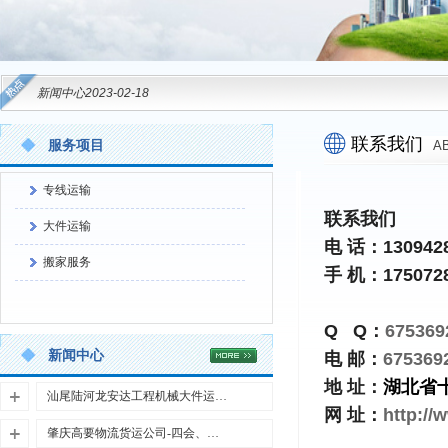
新闻中心
2023-02-18
联系我们
服务项目
A
专线运输
联系我们
大件运输
电 话：1309428
搬家服务
手 机：1750728
Q Q：
675369
新闻中心
电 邮：
675369
地 址：
湖北省
汕尾陆河龙安达工程机械大件运输-陆丰海丰物流货运公司
网 址：
http:/
肇庆高要物流货运公司-四会、德庆、封开龙安达大件运输